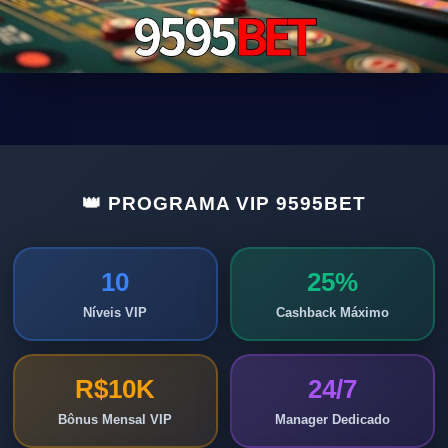
👑 PROGRAMA VIP 9595BET
10
25%
Níveis VIP
Cashback Máximo
R$10K
24/7
Bônus Mensal VIP
Manager Dedicado