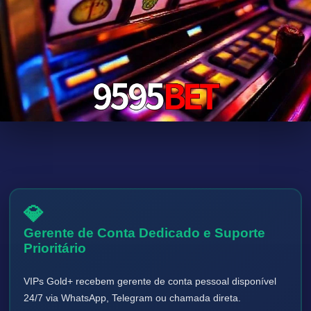
💎
Gerente de Conta Dedicado e Suporte
Prioritário
VIPs Gold+ recebem gerente de conta pessoal disponível
24/7 via WhatsApp, Telegram ou chamada direta.