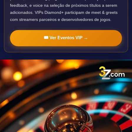
feedback, e voice na seleção de próximos títulos a serem
adicionados. VIPs Diamond+ participam de meet & greets
com streamers parceiros e desenvolvedores de jogos.
🎟️ Ver Eventos VIP →