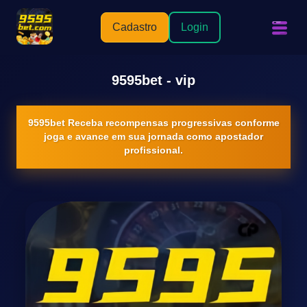
Cadastro
Login
9595bet - vip
9595bet Receba recompensas progressivas conforme
joga e avance em sua jornada como apostador
profissional.