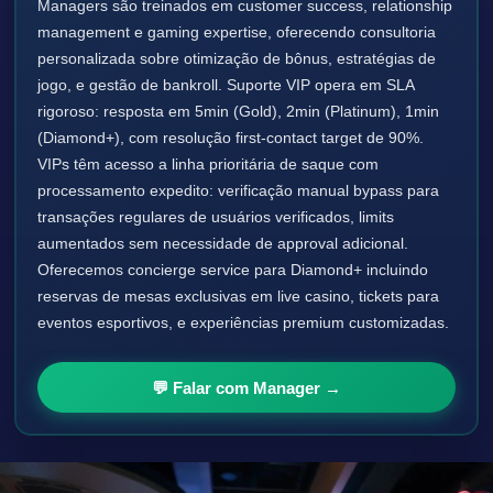
Managers são treinados em customer success, relationship
management e gaming expertise, oferecendo consultoria
personalizada sobre otimização de bônus, estratégias de
jogo, e gestão de bankroll. Suporte VIP opera em SLA
rigoroso: resposta em 5min (Gold), 2min (Platinum), 1min
(Diamond+), com resolução first-contact target de 90%.
VIPs têm acesso a linha prioritária de saque com
processamento expedito: verificação manual bypass para
transações regulares de usuários verificados, limits
aumentados sem necessidade de approval adicional.
Oferecemos concierge service para Diamond+ incluindo
reservas de mesas exclusivas em live casino, tickets para
eventos esportivos, e experiências premium customizadas.
💬 Falar com Manager →