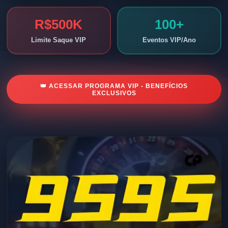
R$500K
100+
Limite Saque VIP
Eventos VIP/Ano
👑 ACESSAR PROGRAMA VIP - BENEFÍCIOS
EXCLUSIVOS