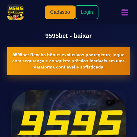
Cadastro
Login
9595bet - baixar
9595bet Receba bônus exclusivos por registro, jogue
com segurança e conquiste prêmios incríveis em uma
plataforma confiável e sofisticada.