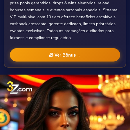
prize pools garantidos, drops & wins aleatórios, reload
bonuses semanais, e eventos sazonais especiais. Sistema
VIP multi-nível com 10 tiers oferece benefícios escaláveis:
cashback crescente, gerente dedicado, limites prioritários,
eventos exclusivos. Todas as promoções auditadas para
fairness e compliance regulatório.
🎁 Ver Bônus →