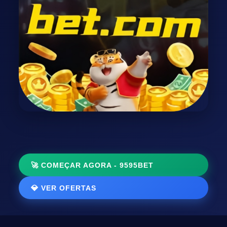
🚀 COMEÇAR AGORA - 9595BET
💎 VER OFERTAS