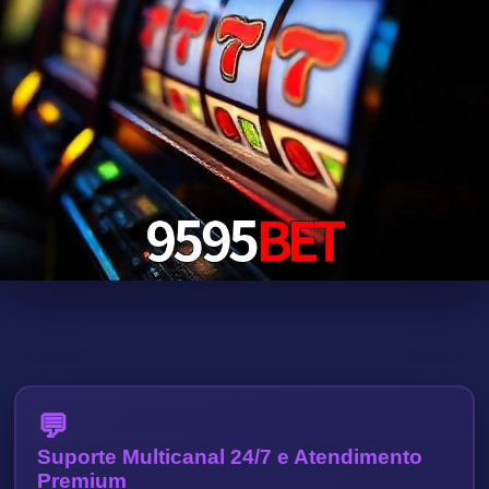
💬
Suporte Multicanal 24/7 e Atendimento
Premium