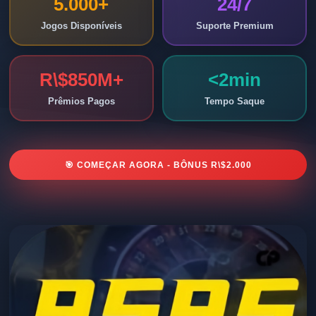
5.000+
24/7
Jogos Disponíveis
Suporte Premium
R\$850M+
<2min
Prêmios Pagos
Tempo Saque
🎯 COMEÇAR AGORA - BÔNUS R\$2.000